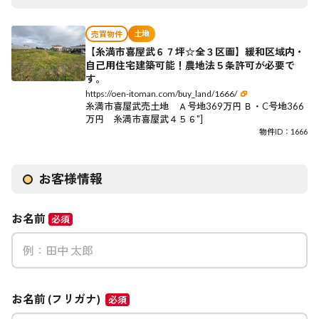
土地
売買物件
【糸満市喜屋武６７坪☆全３区画】緩和区域内・
自己用住宅建築可能！農地法５条許可が必要で
す。
https://oen-itoman.com/buy_land/1666/
糸満市喜屋武売土地 Ａ号地369万円 Ｂ・C号地366
万円 糸満市喜屋武４５６"]
物件ID：
1666
お客様情報
お名前
必須
お名前 (フリガナ)
必須