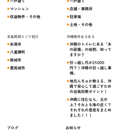
一戸建て
一戸建て
マンション
店舗・事務所
収益物件・その他
駐車場
土地・その他
本島南部エリア紹介
沖縄物件あるある
糸満市
沖縄のトイレにある「あ
の設備」の役割、知って
八重瀬町
ますか？
南城市
引っ越し代が25000
豊見城市
円？！沖縄の引っ越し事
情。
地元んちゅが教える、沖
縄で安心して過ごすため
の台風対策ポイント！
沖縄に住むなら、丘の
上？それとも海の近く？
それぞれの意見をまとめ
ました！！！
ブログ
お知らせ